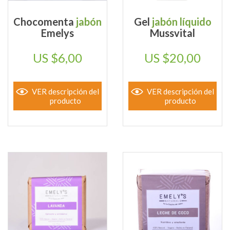
Chocomenta
jabón
Gel
jabón líquido
Emelys
Mussvital
$
6,00
$
20,00
VER descripción del
VER descripción del
producto
producto