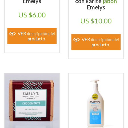
Emelys
con karité
jabón
Emelys
$
6,00
$
10,00
VER descripción del
producto
VER descripción del
producto