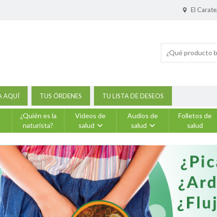
El Carate
A AQUÍ
TUS ÓRDENES
TU LISTA DE DESEOS
s
¿Quién es la
Videos de
Audios de
Folletos de
naturista?
salud
salud
salud