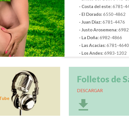
- Costa del este:
6781-4
- El Dorado:
6550-4862
- Juan Díaz:
6781-4476
- Justo Arosemena:
6982
- La Doña:
6982-4866
- Las Acacias:
6781-4640
- Los Andes:
6983-1202
Folletos de S
DESCARGAR
Tube