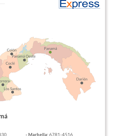
amá
030
- Marbella:
6781-4516