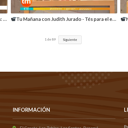
RO.
Tu Mañana con Judith Jurado - Tés para el estrés y beneficios del magnesio. TELEMETRO PANAMÁ
N
1
de
89
Siguiente
INFORMACIÓN
L
P
El Carate, Las Tablas, Los Santos, Panamá.