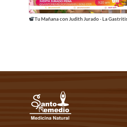
Tu Mañana con Judith Jurado - La Gastritis: mas allá de un simple dolor de estómago. TELEMET