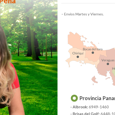
 Peña
– Envíos Martes y Viernes.
Provincia Pan
- Albrook:
6949-1460
- Brisas del Golf:
6448-1